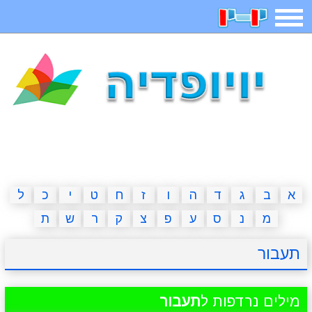
תפריט
משחקים
בדיחות
חידות
חיפוש
2023 משחקים
אפליקציות
ארץ עיר
קטנטנים
דפי צביעה
משפטים
מצחיקות
מגניבות
א
ב
ג
ד
ה
ו
ז
ח
ט
י
כ
ל
מ
נ
ס
ע
פ
צ
ק
ר
ש
ת
איש תלוי
מדריכים
פוקימון גו
מצא הבדלים
תעבור
יצירה
משחקי בנות
אשליות
חדשות
מילים נרדפות ל
תעבור