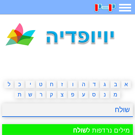
תפריט
משחקים
בדיחות
חידות
חיפוש
2023 משחקים
אפליקציות
ארץ עיר
קטנטנים
דפי צביעה
משפטים
מצחיקות
מגניבות
א
ב
ג
ד
ה
ו
ז
ח
ט
י
כ
ל
מ
נ
ס
ע
פ
צ
ק
ר
ש
ת
איש תלוי
מדריכים
פוקימון גו
מצא הבדלים
שולח
יצירה
משחקי בנות
אשליות
חדשות
מילים נרדפות ל
שולח