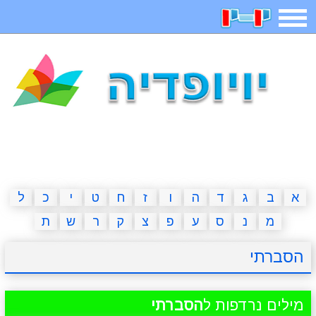
תפריט
משחקים
בדיחות
חידות
חיפוש
2023 משחקים
אפליקציות
ארץ עיר
קטנטנים
דפי צביעה
משפטים
מצחיקות
מגניבות
א
ב
ג
ד
ה
ו
ז
ח
ט
י
כ
ל
מ
נ
ס
ע
פ
צ
ק
ר
ש
ת
איש תלוי
מדריכים
פוקימון גו
מצא הבדלים
הסברתי
יצירה
משחקי בנות
אשליות
חדשות
מילים נרדפות ל
הסברתי