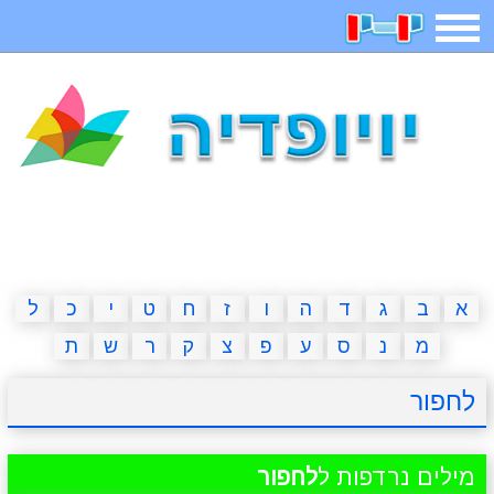
תפריט
משחקים
בדיחות
חידות
חיפוש
2023 משחקים
אפליקציות
ארץ עיר
קטנטנים
דפי צביעה
משפטים
מצחיקות
מגניבות
א
ב
ג
ד
ה
ו
ז
ח
ט
י
כ
ל
מ
נ
ס
ע
פ
צ
ק
ר
ש
ת
איש תלוי
מדריכים
פוקימון גו
מצא הבדלים
לחפור
יצירה
משחקי בנות
אשליות
חדשות
מילים נרדפות ל
לחפור