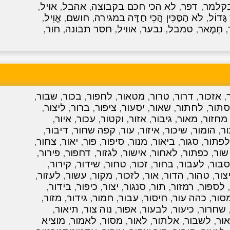
ד בקלמר
,
דפר
,
לא הכי חכם בקבוצה
,
אהבל
,
אויל
,
ָּדוֹל
,
לֹא הַסַּכִּין הֲכִי חַדָּה במגירה
,
חושם
,
אֱוִיל
,
,
חְמָאר
,
טמבל
,
נבער
,
אוויל
,
חסר תבונה
,
חור
,
,
אזכור
,
דרור
,
טרור
,
מטאור
,
לחפור
,
בכור
,
שבור
,
תור
,
לחתור
,
שאור
,
יסעור
,
ציפור
,
ברור
,
ליצור
,
מחזור
,
מאור
,
גיבור
,
אזור
,
וקטור
,
עכור
,
איור
,
ר
,
הומור
,
שיכור
,
איזור
,
עור
,
קפה שחור
,
דיבור
,
לפתור
,
סגור
,
ביאור
,
מנור
,
סיפור
,
פור
,
יאור
,
צחור
,
שור
,
כפתור
,
לאחור
,
אישור
,
לגזור
,
דחפור
,
פירור
,
סבור
,
לעבור
,
בחור
,
זכור
,
טחור
,
שידור
,
קירור
,
יצור
,
טהור
,
הדור
,
אור
,
לזכור
,
מקור
,
עשור
,
לעזור
,
,
לספור
,
רמזור
,
תור
,
סנגור
,
יצור
,
כיפור
,
בידור
,
סור
,
כהה עור
,
חיסור
,
עבור
,
חמור
,
גידור
,
מזור
,
שחרור
,
כיעור
,
לבעור
,
אפור
,
נוה צור
,
תיאור
,
אור
,
לשבור
,
אלתור
,
לאור
,
מסור
,
לאמור
,
מוציא