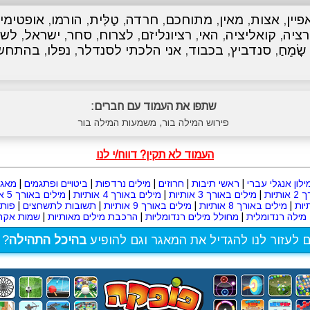
פיין
,
אצות
,
מאין
,
מתוחכם
,
חרדה
,
טַלִּית
,
הורמו
,
אופטימי
ציה
,
קואליציה
,
האי
,
רציונליזם
,
לצרוח
,
סחר
,
ישראל
,
לש
שָׂמֵחַ
,
סנדביץ
,
בכבוד
,
אני הלכתי לסנדלר
,
נפלו
,
בהתחש
שתפו את העמוד עם חברים:
פירוש המילה בור, משמעות המילה בור
העמוד לא תקין? דווח/י לנו
ילון אנגלי עברי
|
ראשי תיבות
|
חרוזים
|
מילים נרדפות
|
ביטויים ופתגמים
|
מאגר
תיות
|
מילים באורך 3 אותיות
|
מילים באורך 4 אותיות
|
מילים באורך 5 אותיות
|
מילים באורך 8 אותיות
|
מילים באורך 9 אותיות
|
תשובות לתשחצים
|
פות
מילה רנדומלית
|
מחולל מילים רנדומליות
|
הרכבת מילים מאותיות
|
שמות אקרא
ם לעזור לנו להגדיל את המאגר וגם להופיע
בהיכל התהילה
? 