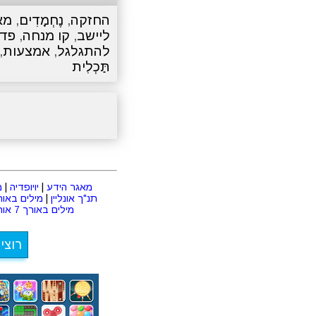
החזקה
,
נֶחְמָדִים
,
מא
ליישב
,
קו מנחה
,
פדר
להתגלגל
,
אמצעות
,
תַּכְלִית
מאגר הידע
|
יויופדיה
|
מ
תנ"ך אונליין
|
מילים באורך 2 או
מילים באורך 7 אותיות
רוצי