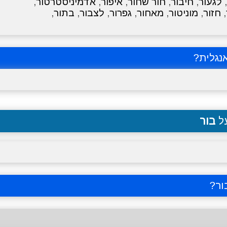
,
לגעור
,
חיבור
,
חור שחור
,
איפור
,
אדמיניסטרטור
,
,
חזור
,
מוניטור
,
מאחור
,
גפרור
,
לצבור
,
בתור
,
נגלית?
על
בור
ור
?