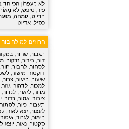
לֹא הָעִפָּרוֹן הכי ח
פיר
,
טיפש
,
לֹא מָאוֹר ג
הדיוט
,
גומחה
,
מפגר
כסיל
,
אדיוט
חרוזים למילה
בור
תגבור
,
שחור
,
במקור
דור
,
בירור
,
זרקור
,
מס
לסחור
,
לחבור
,
חור
,
דוקטור
,
מישור
,
לשכו
שיעור
,
ביעור
,
צרור
,
למכור
,
לדהור
,
גזור
,
מרור
,
ליאור
,
לנדור
,
ציבור
,
אסור
,
כדור
,
י
תעבור
,
כיור
,
לסתור
לעצור
,
יצא לאור
,
למ
הִימּוּר
,
לגרור
,
איסור
,
סקטור
,
נאור
,
יוצא ל