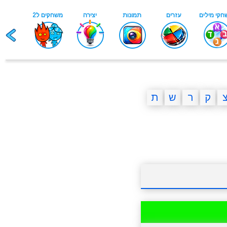
ק
ר
ש
ת