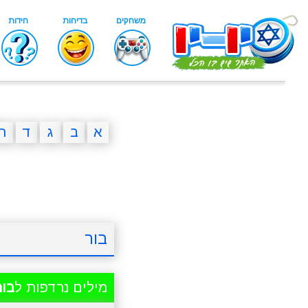
א
ב
ג
ד
ה
בור
מילים נרדפות ל
בור