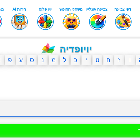
ו
ז
ח
ט
י
כ
ל
מ
נ
ס
ע
פ
צ