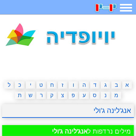
תפריט
משחקים
בדיחות
חידות
חיפוש
2023 משחקים
אפליקציות
ארץ עיר
קטנטנים
דפי צביעה
משפטים
מצחיקות
מגניבות
א
ב
ג
ד
ה
ו
ז
ח
ט
י
כ
ל
מ
נ
ס
ע
פ
צ
ק
ר
ש
ת
איש תלוי
מדריכים
פוקימון גו
מצא הבדלים
אנג'לינה ג'ולי
יצירה
משחקי בנות
אשליות
חדשות
מילים נרדפות ל
אנג'לינה ג'ולי