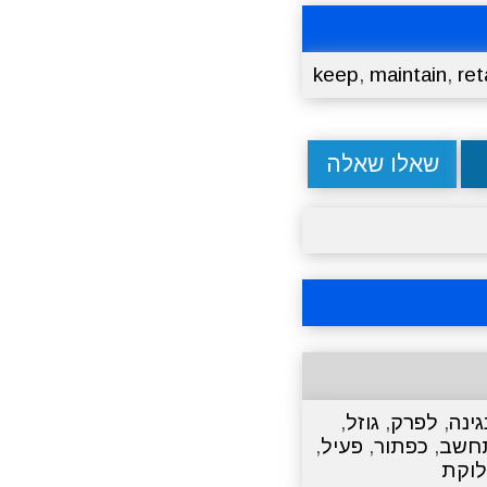
keep
,
maintain
,
ret
שאלו שאלה
גינה
,
לפרק
,
גוזל
,
חשב
,
כפתור
,
פעיל
,
וקת