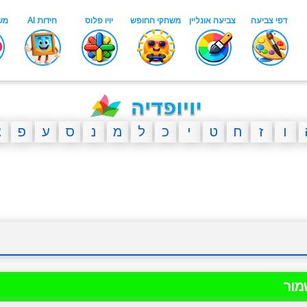
ו
ז
ח
ט
י
כ
ל
מ
נ
ס
ע
פ
צ
מור