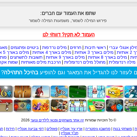
שתפו את העמוד עם חברים:
פירוש המילה לשמור, משמעות המילה לשמור
העמוד לא תקין? דווח/י לנו
ילון אנגלי עברי
|
ראשי תיבות
|
חרוזים
|
מילים נרדפות
|
ביטויים ופתגמים
|
מאגר
תיות
|
מילים באורך 3 אותיות
|
מילים באורך 4 אותיות
|
מילים באורך 5 אותיות
|
מילים באורך 8 אותיות
|
מילים באורך 9 אותיות
|
תשובות לתשחצים
|
פות
מילה רנדומלית
|
מחולל מילים רנדומליות
|
הרכבת מילים מאותיות
|
שמות אקרא
ם לעזור לנו להגדיל את המאגר וגם להופיע
בהיכל התהילה
? 
© כל הזכויות שמורות
יויו אתר משחקים ופנאי לילדים ונוער
2026
ת
|
משחקי בנות
|
מחשבון גימטריה
|
ארץ עיר אונליין
|
פאזלים
|
דפי צביעה אונליין
|
חידות
|
תמ
תנ"ך אונליין
|