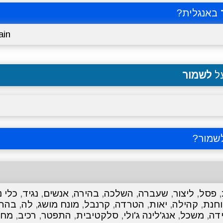
באנגלית?
ain
על
לשמור
שמור
?
,
פסל
,
ליצור
,
שעברה
,
השלכה
,
בהירה
,
אנשים
,
נגיד
,
כלי נ
חנת
,
קהילה
,
יאות
,
הטרדה
,
קרנבל
,
מונח מושג
,
לה
,
בהת
דה
,
משכל
,
אנג'לינה ג'ולי
,
סלקטיבית
,
התפטר
,
רכיב
,
מחל