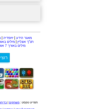
מאגר הידע
|
יויופדיה
|
מ
תנ"ך אונליין
|
מילים באורך 2 או
מילים באורך 7 אותיות
רוצי
תפריט טקסט :
משחקים
|
בדיחו