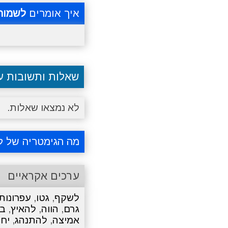
איך אומרים
לשמור
שאלות ותשובות 
לא נמצאו שאלות.
מה הגימטריה של ל
ערכים אקראיים
לשקף
,
גטו
,
עפרונות
גרם
,
הווה
,
להאיץ
,
בו
אמיצה
,
להתנהג
,
יחי