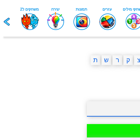
ק
ר
ש
ת