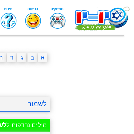
א
ב
ג
ד
ה
לשמור
מילים נרדפות ל
לש