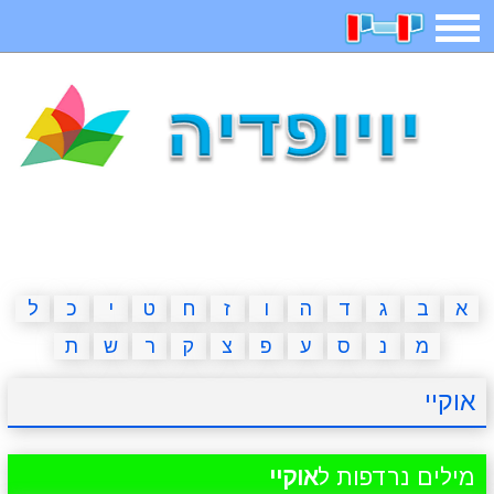
תפריט
משחקים
בדיחות
חידות
חיפוש
2023 משחקים
אפליקציות
ארץ עיר
קטנטנים
דפי צביעה
משפטים
מצחיקות
מגניבות
א
ב
ג
ד
ה
ו
ז
ח
ט
י
כ
ל
מ
נ
ס
ע
פ
צ
ק
ר
ש
ת
איש תלוי
מדריכים
פוקימון גו
מצא הבדלים
אוקיי
יצירה
משחקי בנות
אשליות
חדשות
מילים נרדפות ל
אוקיי