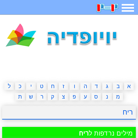
תפריט
משחקים
בדיחות
חידות
חיפוש
2023 משחקים
אפליקציות
ארץ עיר
קטנטנים
דפי צביעה
משפטים
מצחיקות
מגניבות
א
ב
ג
ד
ה
ו
ז
ח
ט
י
כ
ל
מ
נ
ס
ע
פ
צ
ק
ר
ש
ת
איש תלוי
מדריכים
פוקימון גו
מצא הבדלים
ריח
יצירה
משחקי בנות
אשליות
חדשות
מילים נרדפות ל
ריח