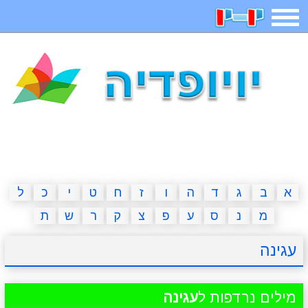
תפריט
משחקים
בדיחות
חידות
חיפוש
2023 משחקים
אפליקציות
ארץ עיר
קטנטנים
דפי צביעה
משפטים
מצחיקות
מגניבות
א
ב
ג
ד
ה
ו
ז
ח
ט
י
כ
ל
מ
נ
ס
ע
פ
צ
ק
ר
ש
ת
איש תלוי
מדריכים
פוקימון גו
מצא הבדלים
עגינה
יצירה
משחקי בנות
אשליות
חדשות
מילים נרדפות ל
עגינה