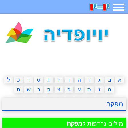
תפריט
משחקים
בדיחות
חידות
חיפוש
2023 משחקים
אפליקציות
ארץ עיר
קטנטנים
דפי צביעה
משפטים
מצחיקות
מגניבות
א
ב
ג
ד
ה
ו
ז
ח
ט
י
כ
ל
מ
נ
ס
ע
פ
צ
ק
ר
ש
ת
איש תלוי
מדריכים
פוקימון גו
מצא הבדלים
מפקח
יצירה
משחקי בנות
אשליות
חדשות
מילים נרדפות ל
מפקח