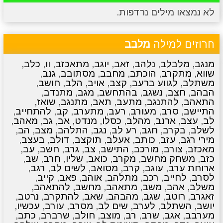
לא נמצאו מילים נרדפות.
מתכונים
טריוויה
מגניבים
סרטונים
חרוזים למילה
מלבב
מנגב
,
מלבלב
,
נלהב
,
זאב
,
יוגב
,
מתאכזב
,
וו
,
כלב
,
שווא
,
מתקרב
,
הוכתב
,
מחבב
,
מסתובב
,
גנב
,
משתלב
,
לגווע ברעב
,
קצב
,
אויב
,
הלב
,
חושב
,
הבהב
,
חצב
,
נשגב
,
בהתחשב
,
מגב
,
מתנדב
,
התאהב
,
להתנגב
,
מתעב
,
תאב
,
מתנגב
,
שואז
,
התיישב
,
סרב
,
מעורב
,
רעב
,
מתערב
,
קב
,
להתחייב
,
לב
,
עצב
,
ארנב
,
מהלב
,
כסלו
,
מנדט
,
אב
,
גב
,
מאהב
,
לשלב
,
בקרב
,
חגב
,
רע לב
,
נגב
,
התלהב
,
מצב
,
הב
,
מירי רגב
,
עזב
,
כותב
,
אעלב
,
תוקצב
,
דולב
,
בעצב
,
מאכזב
,
צורב
,
מורכב
,
התישב
,
צב
,
גרב
,
חשב
,
עב
,
כזב
,
משחק מחשב
,
מקרב
,
כואב
,
שליו
,
חרב
,
שב
,
ארוחת ערב
,
עוגב
,
קרב
,
מסואב
,
לשים לב
,
רגב
,
לסרב
,
לחייב
,
רכב
,
מתלהב
,
אוהב
,
פאב
,
קייב
,
משלב
,
אהב
,
משב
,
מתאהב
,
מחשב
,
להתאהב
,
זאגרב
,
רוטב
,
שגב
,
מהבהב
,
שאב
,
להתקרב
,
נרטב
,
יושב
,
השתלב
,
לערב
,
שים לב
,
מסרב
,
עורב
,
עכשיו
,
מערבב
,
אגב
,
שרב
,
רב
,
מוצב
,
חולב
,
שרברב
,
כתב
,