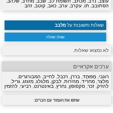
עוצב
,
נדב
,
מכתב
,
תשומת לב
,
שבב
,
מחרב
,
שלהב
,
הסתובב
,
תו
,
עקרב
,
ערב
,
כאב
,
קוטב
,
זהב
שאלות ותשובות על
מלבב
שאלו שאלה
לא נמצאו שאלות.
ערכים אקראיים
רוגבי
,
מְפוּחָד
,
בררן
,
רכבל
,
לחייב
,
המבורגרים
,
מלצר
,
מחריד
,
מהירות
,
לבקן
,
מלגלג
,
מזגזג
,
גריל
,
להזיק
,
זכר
,
סקסופון
,
נחרץ
,
באינטרנט
,
רביעי
,
להזמין
שתפו את העמוד עם חברים: