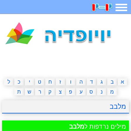
תפריט
משחקים
בדיחות
חידות
חיפוש
2023 משחקים
אפליקציות
ארץ עיר
קטנטנים
דפי צביעה
משפטים
מצחיקות
מגניבות
א
ב
ג
ד
ה
ו
ז
ח
ט
י
כ
ל
מ
נ
ס
ע
פ
צ
ק
ר
ש
ת
איש תלוי
מדריכים
פוקימון גו
מצא הבדלים
מלבב
יצירה
משחקי בנות
אשליות
חדשות
מילים נרדפות ל
מלבב