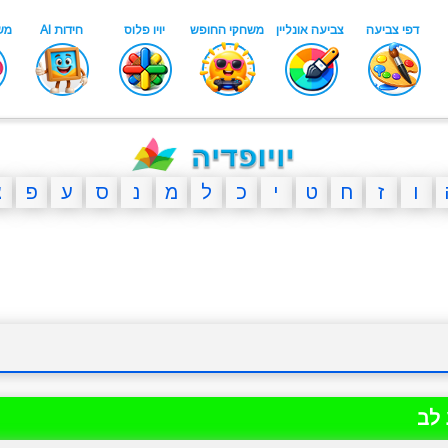
ו
ז
ח
ט
י
כ
ל
מ
נ
ס
ע
פ
צ
לב