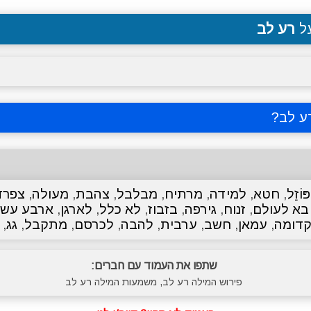
על
רע לב
ע לב
?
פּוֹזֵל
,
חטא
,
למידה
,
מרתיח
,
מבלבל
,
צהבת
,
מעולה
,
צפרד
בא לעולם
,
זנוח
,
גירפה
,
בזבוז
,
לא כלל
,
לארגן
,
ארבע עש
קדומה
,
עמאן
,
חשב
,
ערבית
,
להבה
,
לכרסם
,
מתקבל
,
גג
,
שתפו את העמוד עם חברים:
פירוש המילה רע לב, משמעות המילה רע לב