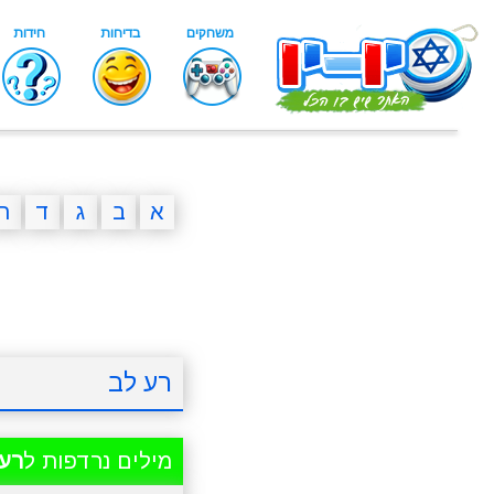
א
ב
ג
ד
ה
רע לב
מילים נרדפות ל
רע 