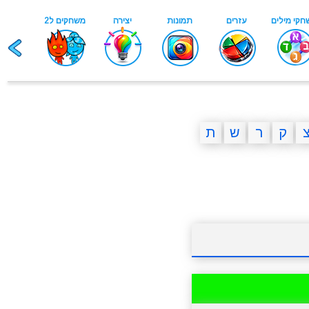
ק
ר
ש
ת