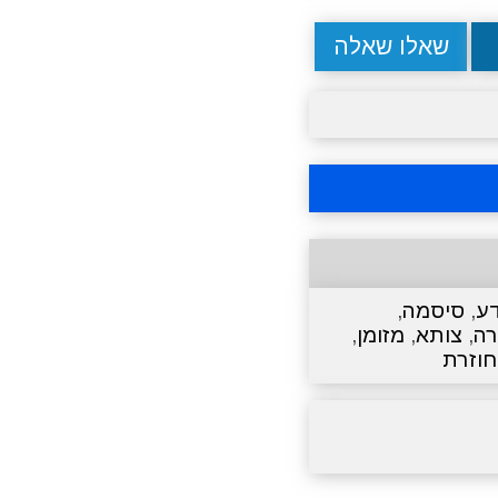
שאלו שאלה
ע
,
סיסמה
,
רה
,
צותא
,
מזומן
,
חוזרת