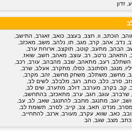
ע
,
זדון
ב
והב
,
הוכתב
,
וו
,
חצב
,
בעצב
,
כואב
,
זאגרב
,
התישב
,
ב
,
נדב
,
אהב
,
קרב
,
מגב
,
תו
,
נלהב
,
משב
,
מאכזב
,
ב
,
הבהב
,
מתעב
,
קוטב
,
תוקצב
,
ארוחת ערב
,
,
התאהב
,
נרטב
,
רב
,
עוצב
,
מאהב
,
חשב
,
שואז
,
השתלב
,
רעב
,
מתאהב
,
שבב
,
מהבהב
,
עורב
,
רכב
,
יו
,
מנגב
,
הסתובב
,
כסלו
,
מתקרב
,
אעלב
,
שרב
,
ב
,
מחשב
,
משתלב
,
משחק מחשב
,
זהב
,
מקרב
,
זב
,
סרב
,
כלב
,
כותב
,
רגב
,
מלבלב
,
לשים לב
,
,
קב
,
בקרב
,
מערבב
,
דולב
,
מתערב
,
שים לב
,
שרברב
,
עוגב
,
חגב
,
ערב
,
מתאכזב
,
בהתחשב
,
ושב
,
יוגב
,
מתנגב
,
מחבב
,
להתנגב
,
שאב
,
לב
,
עב
,
סרב
,
מנדט
,
תאב
,
צב
,
קייב
,
לסרב
,
תשומת לב
,
בב
,
כאב
,
שווא
,
עקרב
,
מעורב
,
ארנב
,
להתחייב
,
כתב
,
מצב
,
שגב
,
הב