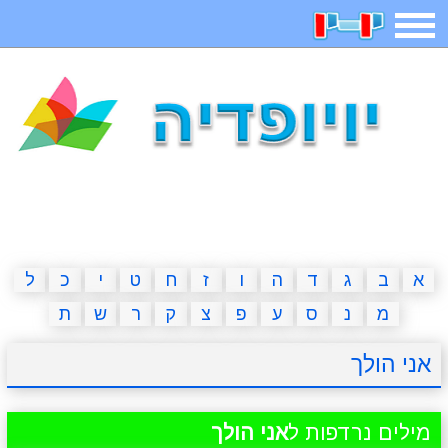
תפריט
משחקים
בדיחות
חידות
חיפוש
2023 משחקים
אפליקציות
ארץ עיר
קטנטנים
דפי צביעה
משפטים
מצחיקות
מגניבות
א
ב
ג
ד
ה
ו
ז
ח
ט
י
כ
ל
מ
נ
ס
ע
פ
צ
ק
ר
ש
ת
איש תלוי
מדריכים
פוקימון גו
מצא הבדלים
אני הולך
יצירה
משחקי בנות
אשליות
חדשות
מילים נרדפות ל
אני הולך