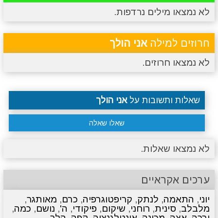
לא נמצאו מילים נרדפות.
מתכונים
טריוויה
מגניבים
סרטונים
חרוזים למילה
אני הולך
לא נמצאו חרוזים.
שאלות ותשובות על
אני הולך
שאלו שאלה
לא נמצאו שאלות.
ערכים אקראיים
יוני
,
התאמה
,
לנתק
,
קריפטוגרפיה
,
כרם
,
מאותגר
,
מלבלב
,
סינית
,
רוחני
,
שיקום
,
פיקודי
,
ה'
,
נושם
,
כמה
,
ירכה
,
אצה
,
מכונה
,
אינטלגנציה
,
קפה
,
הלך