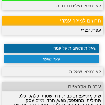
לא נמצאו מילים נרדפות.
מתכונים
טריוויה
מגניבים
סרטונים
חרוזים למילה
עמרי
עפרי
,
עצרי
שאלות ותשובות על
עמרי
שאלו שאלה
לא נמצאו שאלות.
ערכים אקראיים
שף
,
מתייעצות
,
כביר
,
דת
,
שטות
,
ללהק
,
כלל
,
תְּחִילִּית
,
מחוספס
,
נופש
,
חרד
,
מיזם עסקי
,
להשתתף
,
ממוחזרים
,
לבקן
,
מתקרבים
,
אֶפְשָׁרִי
,