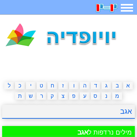
תפריט
משחקים
בדיחות
חידות
חיפוש
2023 משחקים
אפליקציות
ארץ עיר
קטנטנים
דפי צביעה
משפטים
מצחיקות
מגניבות
א
ב
ג
ד
ה
ו
ז
ח
ט
י
כ
ל
מ
נ
ס
ע
פ
צ
ק
ר
ש
ת
איש תלוי
מדריכים
פוקימון גו
מצא הבדלים
אגב
יצירה
משחקי בנות
אשליות
חדשות
מילים נרדפות ל
אגב