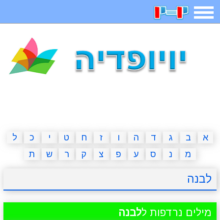
תפריט
משחקים
בדיחות
חידות
חיפוש
2023 משחקים
אפליקציות
ארץ עיר
קטנטנים
דפי צביעה
משפטים
מצחיקות
מגניבות
א
ב
ג
ד
ה
ו
ז
ח
ט
י
כ
ל
מ
נ
ס
ע
פ
צ
ק
ר
ש
ת
איש תלוי
מדריכים
פוקימון גו
מצא הבדלים
לבנה
יצירה
משחקי בנות
אשליות
חדשות
מילים נרדפות ל
לבנה