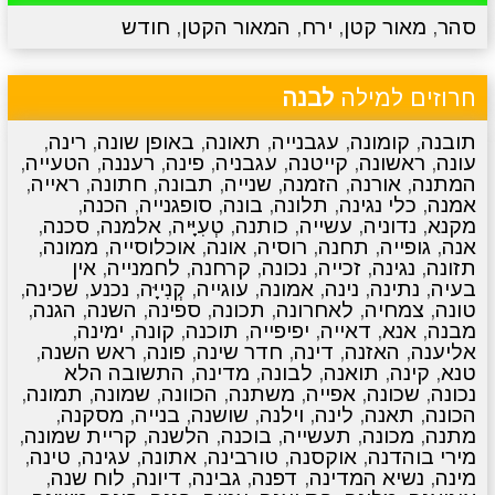
סהר
,
מאור קטן
,
ירח
,
המאור הקטן
,
חודש
מתכונים
טריוויה
מגניבים
סרטונים
חרוזים למילה
לבנה
תובנה
,
קומונה
,
עגבנייה
,
תאונה
,
באופן שונה
,
רינה
,
עונה
,
ראשונה
,
קייטנה
,
עגבניה
,
פינה
,
רעננה
,
הטעייה
,
המתנה
,
אורנה
,
הזמנה
,
שנייה
,
תבונה
,
חתונה
,
ראייה
,
אמנה
,
כלי נגינה
,
תלונה
,
בונה
,
סופגנייה
,
הכנה
,
מקנא
,
נדוניה
,
עשייה
,
כותנה
,
טְעִיָּיה
,
אלמנה
,
סכנה
,
אנה
,
גופייה
,
תחנה
,
רוסיה
,
אונה
,
אוכלוסייה
,
ממונה
,
תזונה
,
נגינה
,
זכייה
,
נכונה
,
קרחנה
,
לחמנייה
,
אין
בעיה
,
נתינה
,
נינה
,
אמונה
,
עוגייה
,
קְנִייָּה
,
נכנע
,
שכינה
,
טונה
,
צמחיה
,
לאחרונה
,
תכונה
,
ספינה
,
השנה
,
הגנה
,
מבנה
,
אנא
,
דאייה
,
יפיפייה
,
תוכנה
,
קונה
,
ימינה
,
אליענה
,
האזנה
,
דינה
,
חדר שינה
,
פונה
,
ראש השנה
,
טנא
,
קינה
,
תואנה
,
לבונה
,
מדינה
,
התשובה הלא
נכונה
,
שכונה
,
אפייה
,
משתנה
,
הכוונה
,
שמונה
,
תמונה
,
הכונה
,
תאנה
,
לינה
,
וילנה
,
שושנה
,
בנייה
,
מסקנה
,
מתנה
,
מכונה
,
תעשייה
,
בוכנה
,
הלשנה
,
קריית שמונה
,
מירי בוהדנה
,
אוקסנה
,
טורבינה
,
אתונה
,
עגינה
,
טינה
,
מינה
,
נשיא המדינה
,
דפנה
,
גבינה
,
דיונה
,
לוח שנה
,