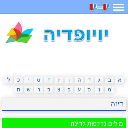
תפריט
משחקים
בדיחות
חידות
חיפוש
2023 משחקים
אפליקציות
ארץ עיר
קטנטנים
דפי צביעה
משפטים
מצחיקות
מגניבות
א
ב
ג
ד
ה
ו
ז
ח
ט
י
כ
ל
מ
נ
ס
ע
פ
צ
ק
ר
ש
ת
איש תלוי
מדריכים
פוקימון גו
מצא הבדלים
דינה
יצירה
משחקי בנות
אשליות
חדשות
מילים נרדפות ל
דינה