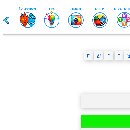
ק
ר
ש
ת