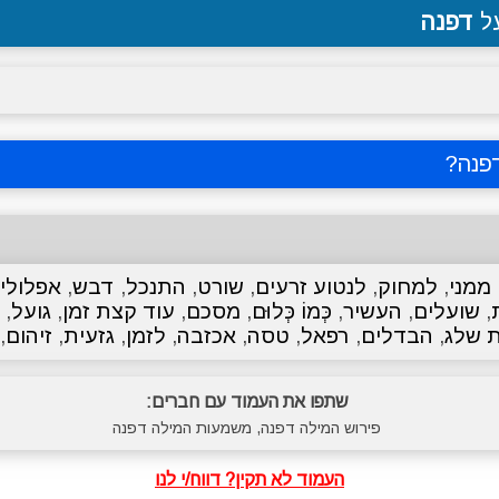
על
דפנה
פנה
?
ממני
,
למחוק
,
לנטוע זרעים
,
שורט
,
התנכל
,
דבש
,
אפלולי
ת
,
שועלים
,
העשיר
,
כְּמוֹ כְּלוּם
,
מסכם
,
עוד קצת זמן
,
גועל
,
 שלג
,
הבדלים
,
רפאל
,
טסה
,
אכזבה
,
לזמן
,
גזעית
,
זיהום
,
שתפו את העמוד עם חברים:
פירוש המילה דפנה, משמעות המילה דפנה
העמוד לא תקין? דווח/י לנו