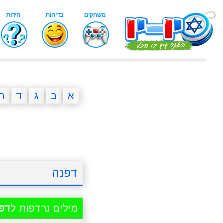
א
ב
ג
ד
ה
דפנה
מילים נרדפות ל
דפ