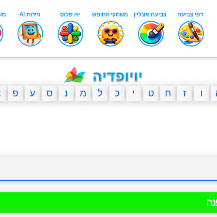
ו
ז
ח
ט
י
כ
ל
מ
נ
ס
ע
פ
צ
נה