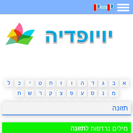
תפריט
משחקים
בדיחות
חידות
חיפוש
2023 משחקים
אפליקציות
ארץ עיר
קטנטנים
דפי צביעה
משפטים
מצחיקות
מגניבות
א
ב
ג
ד
ה
ו
ז
ח
ט
י
כ
ל
מ
נ
ס
ע
פ
צ
ק
ר
ש
ת
איש תלוי
מדריכים
פוקימון גו
מצא הבדלים
תזונה
יצירה
משחקי בנות
אשליות
חדשות
מילים נרדפות ל
תזונה