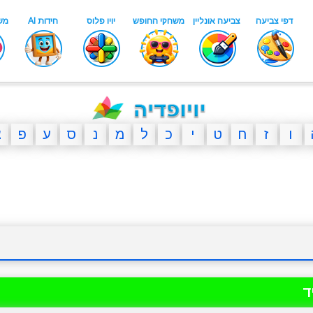
ו
ז
ח
ט
י
כ
ל
מ
נ
ס
ע
פ
צ
ד