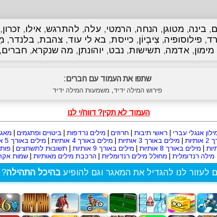
,
בינה
,
מטוגן
,
הנחה
,
הרמטי
,
עלה
,
להתרגש
,
אילו
,
זכרון
,
רד
,
פילוסופיה
,
צִיבְיוֹן
,
כייסת
,
בא לי עוד
,
צהבת
,
בלנדר
,
מִ
מימון
,
אדמה
,
תשישות
,
נבט
,
יוהונתן
,
מה שנקרא
,
חברים
,
שתפו את העמוד עם חברים:
פירוש המילה ידיד, משמעות המילה ידיד
העמוד לא תקין? דווח/י לנו
ילון אנגלי עברי
|
ראשי תיבות
|
חרוזים
|
מילים נרדפות
|
ביטויים ופתגמים
|
מאגר
תיות
|
מילים באורך 3 אותיות
|
מילים באורך 4 אותיות
|
מילים באורך 5 אותיות
|
מילים באורך 8 אותיות
|
מילים באורך 9 אותיות
|
תשובות לתשחצים
|
פות
מילה רנדומלית
|
מחולל מילים רנדומליות
|
הרכבת מילים מאותיות
|
שמות אקרא
ם לעזור לנו להגדיל את המאגר וגם להופיע
בהיכל התהילה
? 