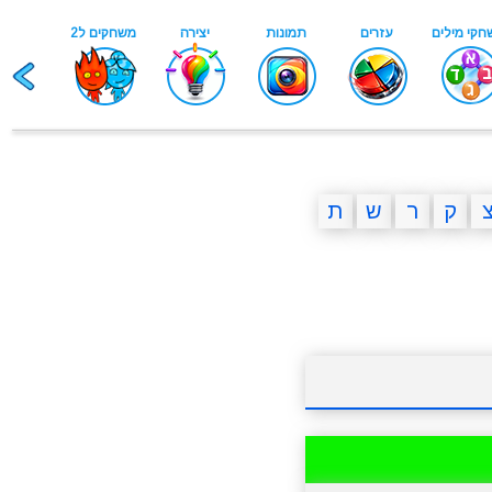
ק
ר
ש
ת