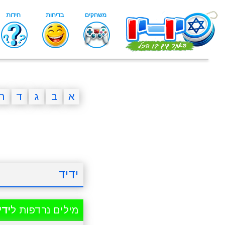
א
ב
ג
ד
ה
ידיד
מילים נרדפות ל
ידי