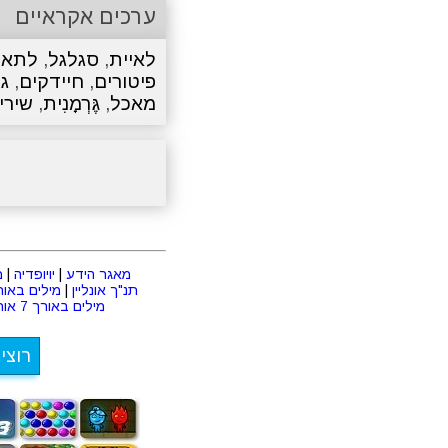
ערכים אקראיים
לאיית
,
סגלגל
,
לתאם
פיטורים
,
חיידקים
,
ג
מאכל
,
גֶּרְמָנִית
,
שירי 
מאגר הידע
|
יויופדיה
|
מ
תנ"ך אונליין
|
מילים באורך 2 או
מילים באורך 7 אותיות
רוצי