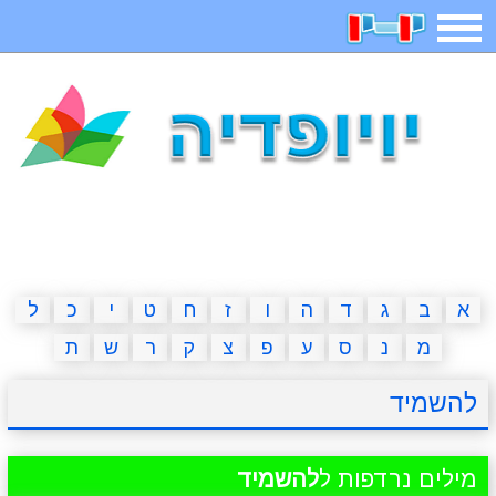
תפריט
משחקים
בדיחות
חידות
חיפוש
2023 משחקים
אפליקציות
ארץ עיר
קטנטנים
דפי צביעה
משפטים
מצחיקות
מגניבות
א
ב
ג
ד
ה
ו
ז
ח
ט
י
כ
ל
מ
נ
ס
ע
פ
צ
ק
ר
ש
ת
איש תלוי
מדריכים
פוקימון גו
מצא הבדלים
להשמיד
יצירה
משחקי בנות
אשליות
חדשות
מילים נרדפות ל
להשמיד