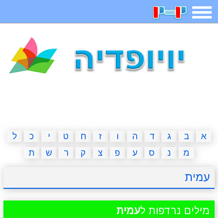
תפריט
משחקים
בדיחות
חידות
חיפוש
2023 משחקים
אפליקציות
ארץ עיר
קטנטנים
דפי צביעה
משפטים
מצחיקות
מגניבות
א
ב
ג
ד
ה
ו
ז
ח
ט
י
כ
ל
מ
נ
ס
ע
פ
צ
ק
ר
ש
ת
איש תלוי
מדריכים
פוקימון גו
מצא הבדלים
עמית
יצירה
משחקי בנות
אשליות
חדשות
מילים נרדפות ל
עמית