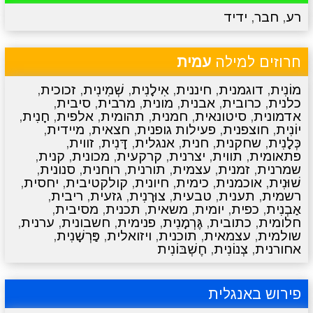
רע
,
חבר
,
ידיד
מתכונים
טריוויה
מגניבים
סרטונים
חרוזים למילה
עמית
מוֹנִית
,
דוגמנית
,
חיננית
,
אִילָנִית
,
שְׁמִינִית
,
זכוכית
,
כלנית
,
כרובית
,
אבנית
,
מונית
,
מרבית
,
סיבית
,
אדמונית
,
סיטונאית
,
חמנית
,
תהומית
,
אלפית
,
חָנִית
,
יוֹנִית
,
חוצפנית
,
פעילות גופנית
,
חצאית
,
מיידית
,
כְּלָנִית
,
שחקנית
,
חנית
,
אנגלית
,
דָּנִית
,
זווית
,
פתאומית
,
תווית
,
יצרנית
,
קרקעית
,
מכונית
,
קנית
,
שמרנית
,
זמנית
,
עצמית
,
תורנית
,
רוחנית
,
סנונית
,
שׁוּנִית
,
אוכמנית
,
כימית
,
חיונית
,
קולקטיבית
,
יחסית
,
רשמית
,
תענית
,
טבעית
,
צוּרָנִית
,
גזעית
,
ריבית
,
אַבְנִית
,
כפית
,
יומית
,
משאית
,
תכנית
,
מסיבית
,
חלומית
,
כתובית
,
גֶּרְמָנִית
,
פנימית
,
חשבונית
,
ערנית
,
שולמית
,
עצמאית
,
תוכנית
,
ויזואלית
,
פַּרְשָׁנִית
,
אחורנית
,
צְנוֹנִית
,
חֶשְׁבּוֹנִית
פירוש באנגלית