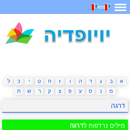
תפריט
משחקים
בדיחות
חידות
חיפוש
2023 משחקים
אפליקציות
ארץ עיר
קטנטנים
דפי צביעה
משפטים
מצחיקות
מגניבות
א
ב
ג
ד
ה
ו
ז
ח
ט
י
כ
ל
מ
נ
ס
ע
פ
צ
ק
ר
ש
ת
איש תלוי
מדריכים
פוקימון גו
מצא הבדלים
דרגה
יצירה
משחקי בנות
אשליות
חדשות
מילים נרדפות ל
דרגה