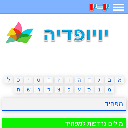
תפריט
משחקים
בדיחות
חידות
חיפוש
2023 משחקים
אפליקציות
ארץ עיר
קטנטנים
דפי צביעה
משפטים
מצחיקות
מגניבות
א
ב
ג
ד
ה
ו
ז
ח
ט
י
כ
ל
מ
נ
ס
ע
פ
צ
ק
ר
ש
ת
איש תלוי
מדריכים
פוקימון גו
מצא הבדלים
מפחיד
יצירה
משחקי בנות
אשליות
חדשות
מילים נרדפות ל
מפחיד