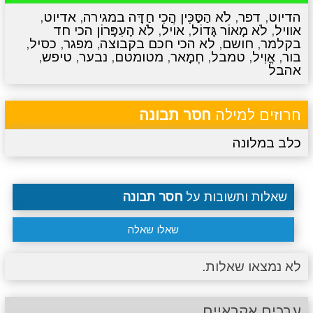
הדיוט
,
דפר
,
לֹא הַסַּכִּין הֲכִי חַדָּה במגירה
,
אדיוט
,
אוויל
,
לֹא מָאוֹר גָּדוֹל
,
אויל
,
לֹא הָעִפָּרוֹן הכי חד
מתכונים
טריוויה
מגניבים
סרטונים
בקלמר
,
חושם
,
לא הכי חכם בקבוצה
,
מפגר
,
כסיל
,
בור
,
אֱוִיל
,
טמבל
,
חְמָאר
,
מטומטם
,
נבער
,
טיפש
,
אהבל
חרוזים למילה
חסר תבונה
כלב במלונה
שאלות ותשובות על
חסר תבונה
שאלו שאלה
לא נמצאו שאלות.
ערכים אקראיים