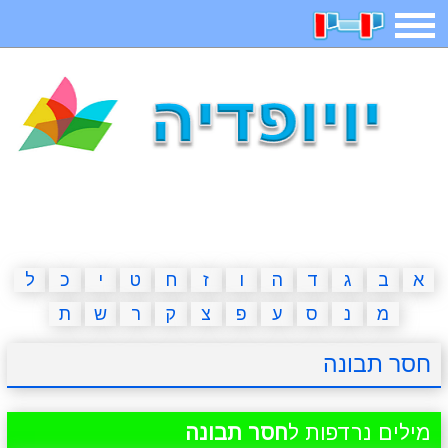
תפריט
משחקים
בדיחות
חידות
חיפוש
2023 משחקים
אפליקציות
ארץ עיר
קטנטנים
דפי צביעה
משפטים
מצחיקות
מגניבות
א
ב
ג
ד
ה
ו
ז
ח
ט
י
כ
ל
מ
נ
ס
ע
פ
צ
ק
ר
ש
ת
איש תלוי
מדריכים
פוקימון גו
מצא הבדלים
חסר תבונה
יצירה
משחקי בנות
אשליות
חדשות
מילים נרדפות ל
חסר תבונה