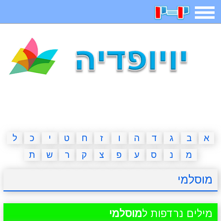
תפריט
משחקים
בדיחות
חידות
חיפוש
2023 משחקים
אפליקציות
ארץ עיר
קטנטנים
דפי צביעה
משפטים
מצחיקות
מגניבות
א
ב
ג
ד
ה
ו
ז
ח
ט
י
כ
ל
מ
נ
ס
ע
פ
צ
ק
ר
ש
ת
איש תלוי
מדריכים
פוקימון גו
מצא הבדלים
מוסלמי
יצירה
משחקי בנות
אשליות
חדשות
מילים נרדפות ל
מוסלמי