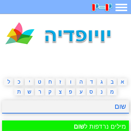
תפריט
משחקים
בדיחות
חידות
חיפוש
2023 משחקים
אפליקציות
ארץ עיר
קטנטנים
דפי צביעה
משפטים
מצחיקות
מגניבות
א
ב
ג
ד
ה
ו
ז
ח
ט
י
כ
ל
מ
נ
ס
ע
פ
צ
ק
ר
ש
ת
איש תלוי
מדריכים
פוקימון גו
מצא הבדלים
שום
יצירה
משחקי בנות
אשליות
חדשות
מילים נרדפות ל
שום