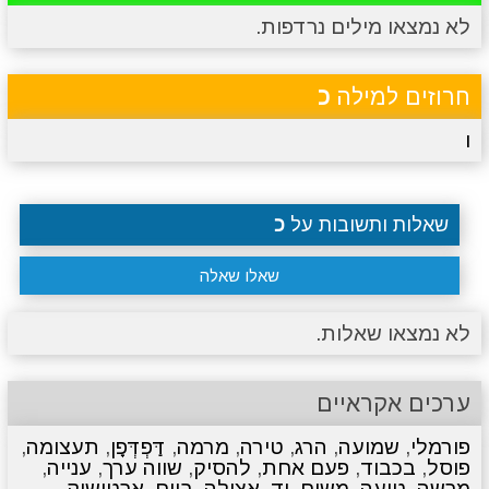
לא נמצאו מילים נרדפות.
מתכונים
טריוויה
מגניבים
סרטונים
חרוזים למילה
כ
ו
שאלות ותשובות על
כ
שאלו שאלה
לא נמצאו שאלות.
ערכים אקראיים
פורמלי
,
שמועה
,
הרג
,
טירה
,
מרמה
,
דַּפְדְּפָן
,
תעצומה
,
פוסל
,
בכבוד
,
פעם אחת
,
להסיק
,
שווה ערך
,
ענייה
,
מרשה
,
טועה
,
משיח
,
יָד
,
אצילה
,
ביום
,
ארטישוק