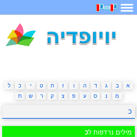
תפריט
משחקים
בדיחות
חידות
חיפוש
2023 משחקים
אפליקציות
ארץ עיר
קטנטנים
דפי צביעה
משפטים
מצחיקות
מגניבות
א
ב
ג
ד
ה
ו
ז
ח
ט
י
כ
ל
מ
נ
ס
ע
פ
צ
ק
ר
ש
ת
איש תלוי
מדריכים
פוקימון גו
מצא הבדלים
כ
יצירה
משחקי בנות
אשליות
חדשות
מילים נרדפות ל
כ