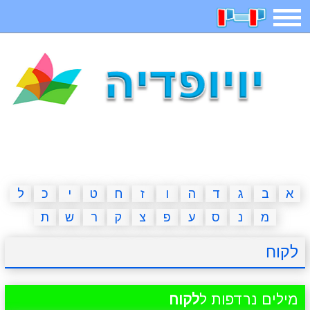
תפריט
משחקים
בדיחות
חידות
חיפוש
2023 משחקים
אפליקציות
ארץ עיר
קטנטנים
דפי צביעה
משפטים
מצחיקות
מגניבות
א
ב
ג
ד
ה
ו
ז
ח
ט
י
כ
ל
מ
נ
ס
ע
פ
צ
ק
ר
ש
ת
איש תלוי
מדריכים
פוקימון גו
מצא הבדלים
לקוח
יצירה
משחקי בנות
אשליות
חדשות
מילים נרדפות ל
לקוח