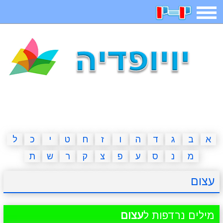
תפריט
משחקים
בדיחות
חידות
חיפוש
2023 משחקים
אפליקציות
ארץ עיר
קטנטנים
דפי צביעה
משפטים
מצחיקות
מגניבות
א
ב
ג
ד
ה
ו
ז
ח
ט
י
כ
ל
מ
נ
ס
ע
פ
צ
ק
ר
ש
ת
איש תלוי
מדריכים
פוקימון גו
מצא הבדלים
עצום
יצירה
משחקי בנות
אשליות
חדשות
מילים נרדפות ל
עצום