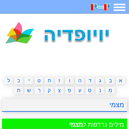
תפריט
משחקים
בדיחות
חידות
חיפוש
2023 משחקים
אפליקציות
ארץ עיר
קטנטנים
דפי צביעה
משפטים
מצחיקות
מגניבות
א
ב
ג
ד
ה
ו
ז
ח
ט
י
כ
ל
מ
נ
ס
ע
פ
צ
ק
ר
ש
ת
איש תלוי
מדריכים
פוקימון גו
מצא הבדלים
מצמי
יצירה
משחקי בנות
אשליות
חדשות
מילים נרדפות ל
מצמי