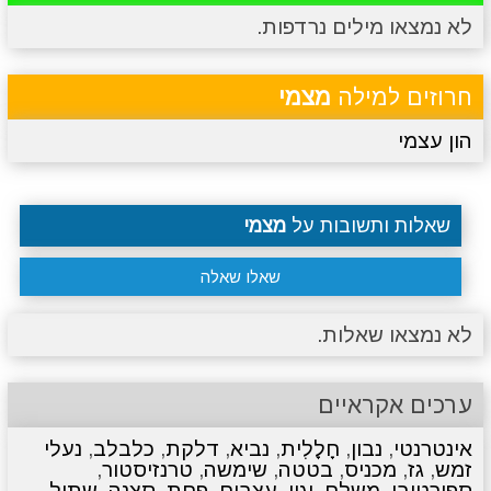
לא נמצאו מילים נרדפות.
מתכונים
טריוויה
מגניבים
סרטונים
חרוזים למילה
מצמי
הון עצמי
שאלות ותשובות על
מצמי
שאלו שאלה
לא נמצאו שאלות.
ערכים אקראיים
אינטרנטי
,
נבון
,
חָלָלִית
,
נביא
,
דלקת
,
כלבלב
,
נעלי
זמש
,
גז
,
מכניס
,
בטטה
,
שימשה
,
טרנזיסטור
,
ספורטיבי
,
משלם
,
יגון
,
עצבים
,
פחת
,
סצנה
,
שתול
,