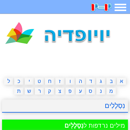
תפריט
משחקים
בדיחות
חידות
חיפוש
2023 משחקים
אפליקציות
ארץ עיר
קטנטנים
דפי צביעה
משפטים
מצחיקות
מגניבות
א
ב
ג
ד
ה
ו
ז
ח
ט
י
כ
ל
מ
נ
ס
ע
פ
צ
ק
ר
ש
ת
איש תלוי
מדריכים
פוקימון גו
מצא הבדלים
נִסְלָלִים
יצירה
משחקי בנות
אשליות
חדשות
מילים נרדפות ל
נִסְלָלִים