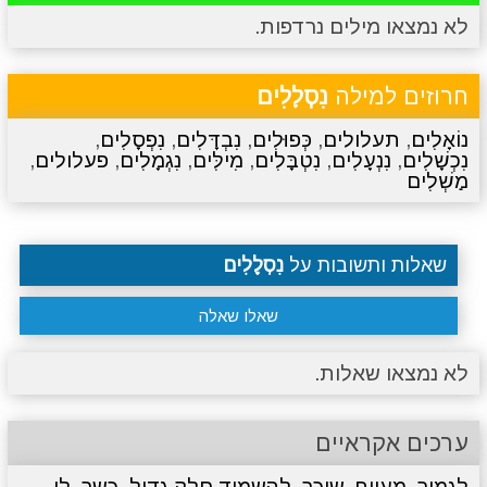
לא נמצאו מילים נרדפות.
מתכונים
טריוויה
מגניבים
סרטונים
חרוזים למילה
נִסְלָלִים
נוֹאָלִים
,
תעלולים
,
כְּפוּלִים
,
נִבְדָּלִים
,
נִפְסָלִים
,
נִכְשָׁלִים
,
נִנְעָלִים
,
נִטְבָּלִים
,
מִילִּים
,
נִגְמָלִים
,
פעלולים
,
מַשְׁלִים
שאלות ותשובות על
נִסְלָלִים
שאלו שאלה
לא נמצאו שאלות.
ערכים אקראיים
לגמור
,
מעייף
,
שוכר
,
להשמיד חלק גדול
,
כשר
,
לו
,