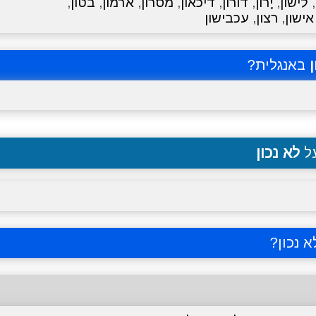
,
לישון
,
יָרוֹן
,
דורון
,
דיכאון
,
מסרון
,
ארמון
,
בטון
,
אישון
,
רצון
,
עכבישון
ן
באנגלית?
על
לא נכון
 נכון
?