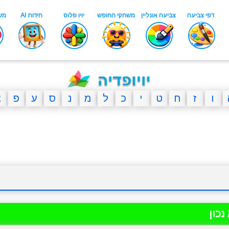
ו
ז
ח
ט
י
כ
ל
מ
נ
ס
ע
פ
צ
נכון