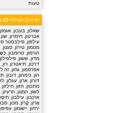
טעות
חרוזים למילה
לא נ
שאלון
,
בונבון
,
אגמון
אברטון
,
חיסרון
,
שון
,
עילפון
,
סילבסטר סט
מטמון
,
טִירוֹן
,
סגנון
,
ח
הורמון
,
טרומבון
,
כִּשּׁ
מדון
,
ששון
,
פילפילון
דרכון
,
תיאטרון
,
רוֹן
,
אפרסמון
,
גחון
,
זה לא
הון
,
כימהון
,
דובון
,
תח
דּוֹרוֹן
,
ארון
,
עגלון
,
לק
מתכוון
,
חזון
,
חילזון
,
לשון
,
המנון
,
הרעיון
,
ארנבון
,
עילבון
,
חִיסָּכ
אָרוֹן
,
קָרוֹן
,
מכון
,
סבון
ירחון
,
יישומון
,
עפיפון