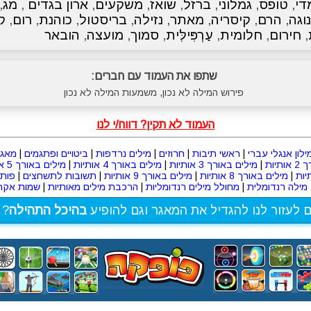
די
,
טופס
,
גמלוני
,
ברזל
,
שואז
,
משקעים
,
ארון בגדים
,
מג
,
נוגה
,
הרם
,
קיסריה
,
מאתר
,
נזילה
,
בריסטול
,
כוהנת
,
רום
,
ק
,
חירום
,
חלומית
,
עַרְפִּילִּית
,
סמוך
,
מועצה
,
הובאר
שתפו את העמוד עם חברים:
פירוש המילה לא נכון, משמעות המילה לא נכון
העמוד לא תקין? דווח/י לנו
ילון אנגלי עברי
|
ראשי תיבות
|
חרוזים
|
מילים נרדפות
|
ביטויים ופתגמים
|
מאגר
תיות
|
מילים באורך 3 אותיות
|
מילים באורך 4 אותיות
|
מילים באורך 5 אותיות
|
מילים באורך 8 אותיות
|
מילים באורך 9 אותיות
|
תשובות לתשחצים
|
פות
מילה רנדומלית
|
מחולל מילים רנדומליות
|
הרכבת מילים מאותיות
|
שמות אקרא
ם לעזור לנו להגדיל את המאגר וגם להופיע
בהיכל התהילה
? 