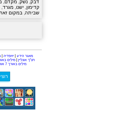
דבק
,
נשק
,
מקדם
,
מ
קדימון
,
ישנו
,
מגרד
,
שביתה
,
במקום זאת
מאגר הידע
|
יויופדיה
|
מ
תנ"ך אונליין
|
מילים באורך 2 או
מילים באורך 7 אותיות
רוצי