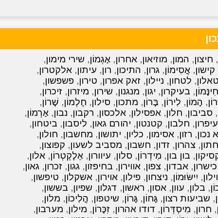
כון
,
חיצון
,
המון
,
מוזיאון
,
אחרון
,
אַגְמוֹן
,
שירי מימון
,
קישון
,
אֲסִימוֹן
,
גרון
,
התיכון
,
רון
,
עיתון
,
אלקטרון
,
אלון
,
לטחון
,
ניילון
,
זאק אפרון
,
טירון
,
פשפשון
,
ִינָּמוֹן
,
בעיקרון
,
יגון
,
מנגנון
,
שירון
,
מיזרון
,
זיכרון
,
ָרוֹן
,
הָמוֹן
,
לִירוֹן
,
בָּרוֹן
,
מתכון
,
סילון
,
חֶלְמוֹן
,
שָׁרוֹן
,
,
סביבון
,
חלון
,
אפסילון
,
אלכסון
,
רקבון
,
נבון
,
אַרְמוֹן
,
עיפרון
,
חלבון
,
קטנטון
,
יהורם גאון
,
ליסבון
,
ביטחון
,
 נכון
,
רזון
,
אסימון
,
כליון
,
יתושון
,
מחשבון
,
חולון
,
תון
,
צהרון
,
זדון
,
חשבון
,
מסביב לשעון
,
קפוצון
,
סיקון
,
בון בון
,
מִידְרוֹן
,
סלון
,
עיוורון
,
אֵלֶקְטְרוֹן
,
אלון
,
כישרון
,
אבדון
,
צפון
,
אווירון
,
בחיפזון
,
גגון
,
זכרון
,
גאון
,
וילון
,
יִישּׂוּמוֹן
,
ניצחון
,
פילון
,
אוירון
,
אשקלון
,
טיפשון
,
וֹן
,
בלון
,
עוון
,
אסון
,
ראשון
,
דגלון
,
שפיון
,
בששון
,
,
שביעות רצון
,
גָּחוֹן
,
גָּרוֹן
,
שיטפון
,
הֲלִיכוֹן
,
מלון
,
,
חרון
,
מִיסְדְּרוֹן
,
דודו אהרון
,
זִכָּרוֹן
,
מילון
,
מערבון
,