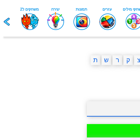
ק
ר
ש
ת