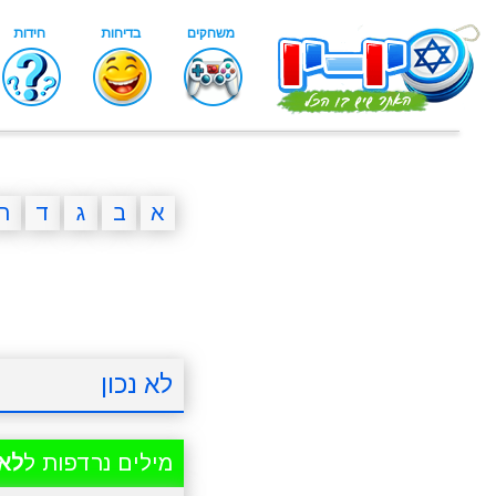
א
ב
ג
ד
ה
לא נכון
מילים נרדפות ל
לא 