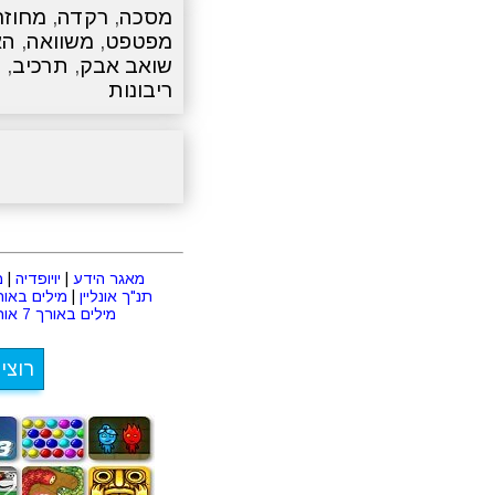
מסכה
,
רקדה
,
מחוזר
מפטפט
,
משוואה
,
הא
שואב אבק
,
תרכיב
,
ה
ריבונות
מאגר הידע
|
יויופדיה
|
מ
תנ"ך אונליין
|
מילים באורך 2 או
מילים באורך 7 אותיות
רוצי