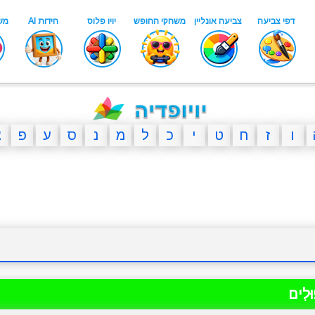
ו
ז
ח
ט
י
כ
ל
מ
נ
ס
ע
פ
צ
וּלִים