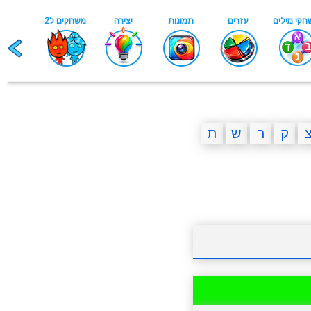
ק
ר
ש
ת