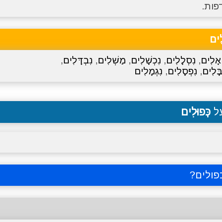
פות.
לִים
ֹאָלִים
,
נִסְלָלִים
,
נִכְשָׁלִים
,
מַשְׁלִים
,
נִבְדָּלִים
,
בָּלִים
,
נִפְסָלִים
,
נִגְמָלִים
על
כְּפוּלִים
פולים
?