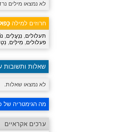
לא נמצאו מילים נרד
חרוזים למילה
כְּפוּ
תעלולים
,
נִנְעָלִים
,
נו
פעלולים
,
מִילִּים
,
נִטְ
שאלות ותשובות 
לא נמצאו שאלות.
מה הגימטריה של כ
ערכים אקראיים