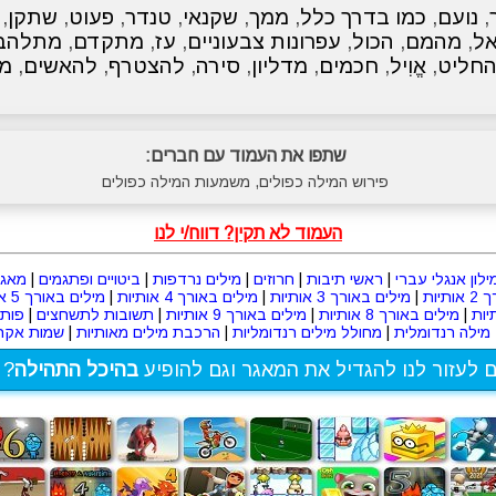
,
נועם
,
כמו בדרך כלל
,
ממך
,
שקנאי
,
טנדר
,
פעוט
,
שתקן
,
ל
,
מהמם
,
הכול
,
עפרונות צבעוניים
,
עז
,
מתקדם
,
מתלהב
חליט
,
אֱוִיל
,
חכמים
,
מדליון
,
סירה
,
להצטרף
,
להאשים
,
מת
שתפו את העמוד עם חברים:
פירוש המילה כפולים, משמעות המילה כפולים
העמוד לא תקין? דווח/י לנו
ילון אנגלי עברי
|
ראשי תיבות
|
חרוזים
|
מילים נרדפות
|
ביטויים ופתגמים
|
מאגר
תיות
|
מילים באורך 3 אותיות
|
מילים באורך 4 אותיות
|
מילים באורך 5 אותיות
|
מילים באורך 8 אותיות
|
מילים באורך 9 אותיות
|
תשובות לתשחצים
|
פות
מילה רנדומלית
|
מחולל מילים רנדומליות
|
הרכבת מילים מאותיות
|
שמות אקרא
ם לעזור לנו להגדיל את המאגר וגם להופיע
בהיכל התהילה
? 