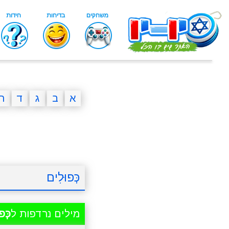
א
ב
ג
ד
ה
כְּפוּלִים
מילים נרדפות ל
כְּפ