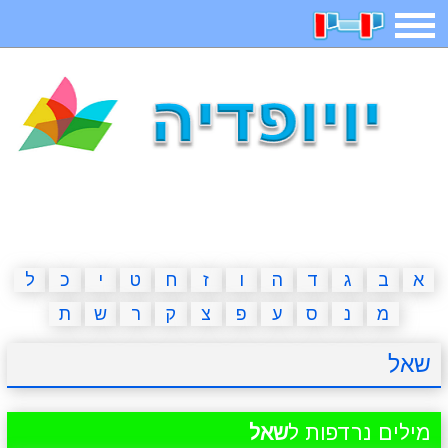
תפריט
משחקים
בדיחות
חידות
חיפוש
2023 משחקים
אפליקציות
ארץ עיר
קטנטנים
דפי צביעה
משפטים
מצחיקות
מגניבות
א
ב
ג
ד
ה
ו
ז
ח
ט
י
כ
ל
מ
נ
ס
ע
פ
צ
ק
ר
ש
ת
איש תלוי
מדריכים
פוקימון גו
מצא הבדלים
שאל
יצירה
משחקי בנות
אשליות
חדשות
מילים נרדפות ל
שאל