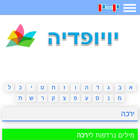
תפריט
משחקים
בדיחות
חידות
חיפוש
2023 משחקים
אפליקציות
ארץ עיר
קטנטנים
דפי צביעה
משפטים
מצחיקות
מגניבות
א
ב
ג
ד
ה
ו
ז
ח
ט
י
כ
ל
מ
נ
ס
ע
פ
צ
ק
ר
ש
ת
איש תלוי
מדריכים
פוקימון גו
מצא הבדלים
ירכה
יצירה
משחקי בנות
אשליות
חדשות
מילים נרדפות ל
ירכה