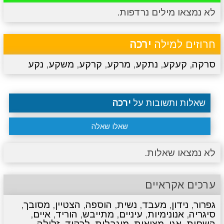
לא נמצאו מילים נרדפות.
מתכונים
טריוויה
מגניבים
סרטונים
חרוזים למילה
ירכה
סרקה
,
קעקע
,
נתקע
,
מרקע
,
קרקע
,
משקע
,
נקע
שאלות ותשובות על
ירכה
שאלו שאלה
לא נמצאו שאלות.
ערכים אקראיים
גפרור
,
נידון
,
מעבד
,
נשית
,
הוספה
,
הצטיין
,
מסובך
,
סיגריה
,
אנונימיות
,
עיניים
,
מתייבש
,
הוריד
,
איים
,
השחית
,
אגן
,
מציאות
,
מוגבלות
,
לרקוד
,
זלילה
,