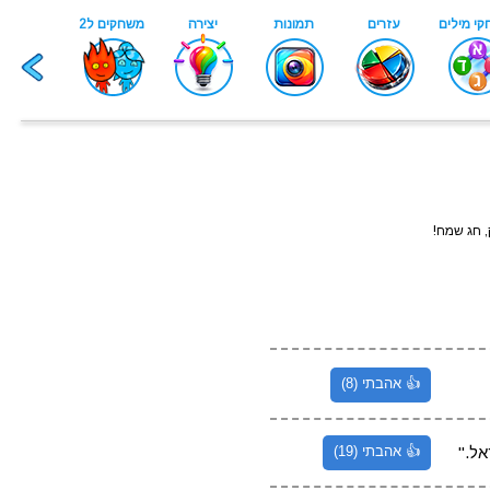
 חג שמח!
👍 אהבתי (8)
אל."
👍 אהבתי (19)