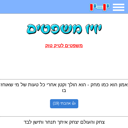
משחקים
בדיחות
חידות
חיפוש
2025 משחקים
אפליקציות
ארץ עיר
קטנטנים
משפטים לטיק טוק
דפי צביעה
משפטים
מצחיקות
מגניבות
אמון הוא כמו מחק - הוא הולך וקטן אחרי כל טעות של מי שאוחז
בו
איש תלוי
מדריכים
פוקימון גו
מצא הבדלים
👍 אהבתי (19)
יצירה
משחקי בנות
אשליות
צביעה אונליין
צחק והעולם יצחק איתך תנחר ותישן לבד