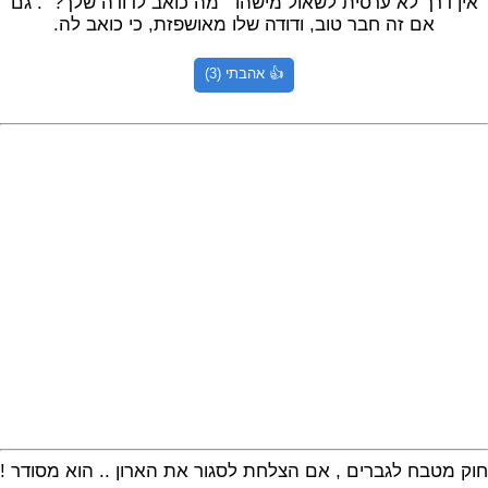
אין דרך לא ערסית לשאול מישהו ״מה כואב לדודה שלך?״. גם
אם זה חבר טוב, ודודה שלו מאושפזת, כי כואב לה.
👍 אהבתי (3)
חוק מטבח לגברים , אם הצלחת לסגור את הארון .. הוא מסודר !