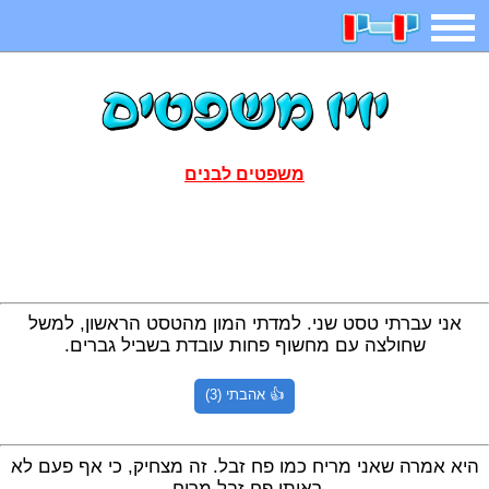
משחקים
בדיחות
חידות
חיפוש
2025 משחקים
אפליקציות
ארץ עיר
קטנטנים
משפטים לבנים
דפי צביעה
משפטים
מצחיקות
מגניבות
אני עברתי טסט שני. למדתי המון מהטסט הראשון, למשל
שחולצה עם מחשוף פחות עובדת בשביל גברים.
איש תלוי
מדריכים
פוקימון גו
מצא הבדלים
👍 אהבתי (3)
יצירה
משחקי בנות
אשליות
צביעה אונליין
היא אמרה שאני מריח כמו פח זבל. זה מצחיק, כי אף פעם לא
ראיתי פח זבל מריח.