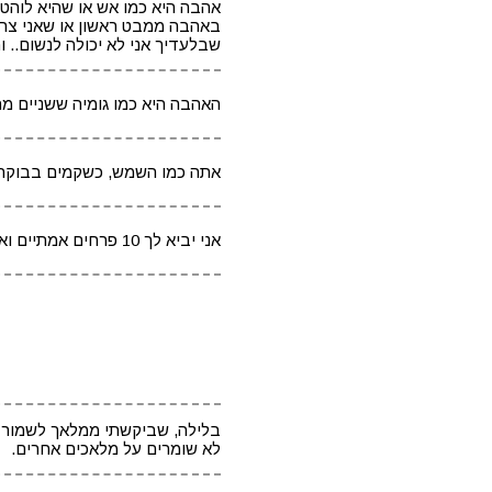
אהבה היא כמו אש או שהיא לוהט
באהבה ממבט ראשון או שאני צריכ
שבלעדיך אני לא יכולה לנשום.. ו
האהבה היא כמו גומיה ששניים מח
אתה כמו השמש, כשקמים בבוקר
אני יביא לך 10 פרחים אמתיים ואחד מפלסטיק ויגיד לך שהאחרון ינבול האהבה שלנו תיתפוגג
בלילה, שביקשתי ממלאך לשמור עלי
לא שומרים על מלאכים אחרים.