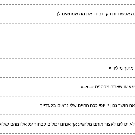
רבה אפשרויות רק תבחר את מה שמתאים לך
תוך מיליון ♥
פוגע או שאתה מפספס »–♥–»
ה חושך נכון ? יופי ככה החיים שלי נראים בלעדייך
א יכולים לעצור אותם מלהגיע אך אנחנו יכולים לבחור על אלו מהם לגלוש