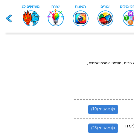
ובים , משפטי אהבה שמחים ,
👍 אהבתי (10)
 יש 60 דקות אבל לא לימדו
👍 אהבתי (23)