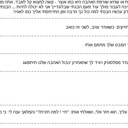
ת או שהיא שורפת האהבה היא כמו אוצר - קשה למצוא קל לאבד. אתה מא
ה לעבור מולך עוד פעם.הבנתי שבלעדייך אני לא יכולה לחיות ... הבנתי
רק עכשיו הבנתי למה כול כך הרבה זמן התייחסתי אליך כמו לאוויר.
זיקים: כשאחד עוזב, לשני זה כואב
 המבט שלך מחמם אותי.
ך, הוא חזר אלי, ושאלתי אותו: "היי ! למה חזרת?" והמלאך ענה לי: כי 