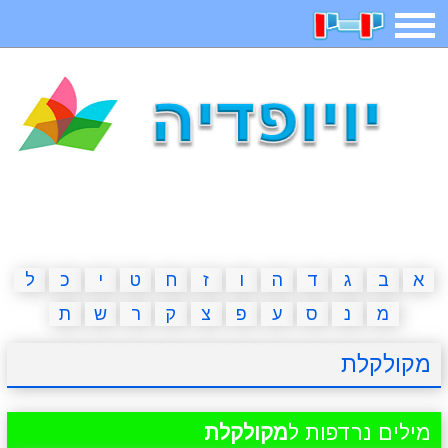
תפריט
משחקים
בדיחות
חידות
חיפוש
2023 משחקים
אפליקציות
ארץ עיר
קטנטנים
דפי צביעה
משפטים
מצחיקות
מגניבות
א
ב
ג
ד
ה
ו
ז
ח
ט
י
כ
ל
מ
נ
ס
ע
פ
צ
ק
ר
ש
ת
איש תלוי
מדריכים
פוקימון גו
מצא הבדלים
מקולקלת
יצירה
משחקי בנות
אשליות
חדשות
מילים נרדפות ל
מקולקלת