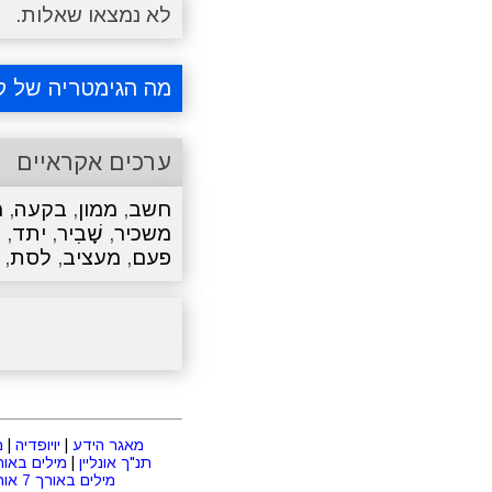
לא נמצאו שאלות.
מה הגימטריה של ק
ערכים אקראיים
חשב
,
ממון
,
בקעה
,
מ
משכיר
,
שָׁבִיר
,
יתד
,
ע
פעם
,
מעציב
,
לסת
,
מאגר הידע
|
יויופדיה
|
מ
תנ"ך אונליין
|
מילים באורך 2 או
מילים באורך 7 אותיות