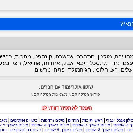
נאי
?
חשבה
,
מוקטן
,
התחרה
,
שרשרת
,
קונספט
,
מחכות
,
כביש
צם
,
נחר
,
מתסכל
,
ייבא
,
אבק
,
אחדות
,
אוריאל
,
חצי
,
בעל
עלים
,
רע
,
חלומי
,
חג המולד
,
פתח
,
נורשים
שתפו את העמוד עם חברים:
פירוש המילה קנאי, משמעות המילה קנאי
העמוד לא תקין? דווח/י לנו
ילון אנגלי עברי
|
ראשי תיבות
|
חרוזים
|
מילים נרדפות
|
ביטויים ופתגמים
|
מאגר
תיות
|
מילים באורך 3 אותיות
|
מילים באורך 4 אותיות
|
מילים באורך 5 אותיות
|
מילים באורך 8 אותיות
|
מילים באורך 9 אותיות
|
תשובות לתשחצים
|
פות