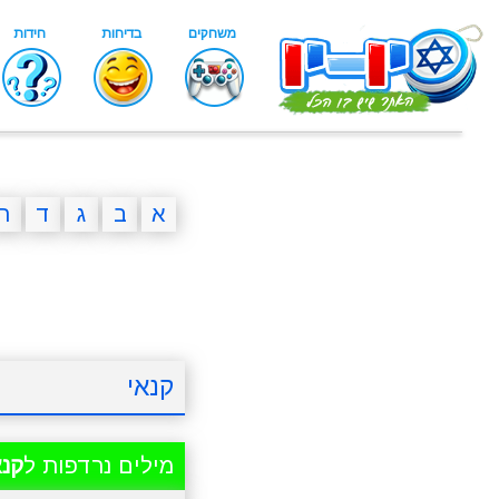
א
ב
ג
ד
ה
קנאי
מילים נרדפות ל
קנא