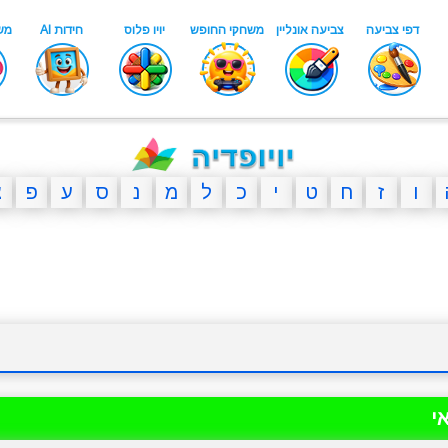
ו
ז
ח
ט
י
כ
ל
מ
נ
ס
ע
פ
צ
י