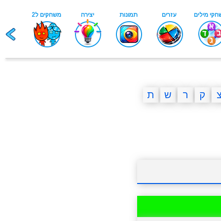
ק
ר
ש
ת