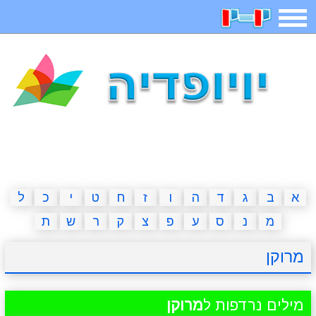
תפריט
משחקים
בדיחות
חידות
חיפוש
2023 משחקים
אפליקציות
ארץ עיר
קטנטנים
דפי צביעה
משפטים
מצחיקות
מגניבות
א
ב
ג
ד
ה
ו
ז
ח
ט
י
כ
ל
מ
נ
ס
ע
פ
צ
ק
ר
ש
ת
איש תלוי
מדריכים
פוקימון גו
מצא הבדלים
מרוקן
יצירה
משחקי בנות
אשליות
חדשות
מילים נרדפות ל
מרוקן