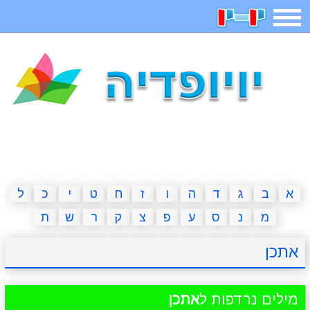
תפריט
משחקים
בדיחות
חידות
חיפוש
2023 משחקים
אפליקציות
ארץ עיר
קטנטנים
דפי צביעה
משפטים
מצחיקות
מגניבות
א
ב
ג
ד
ה
ו
ז
ח
ט
י
כ
ל
מ
נ
ס
ע
פ
צ
ק
ר
ש
ת
איש תלוי
מדריכים
פוקימון גו
מצא הבדלים
אתכן
יצירה
משחקי בנות
אשליות
חדשות
מילים נרדפות ל
אתכן