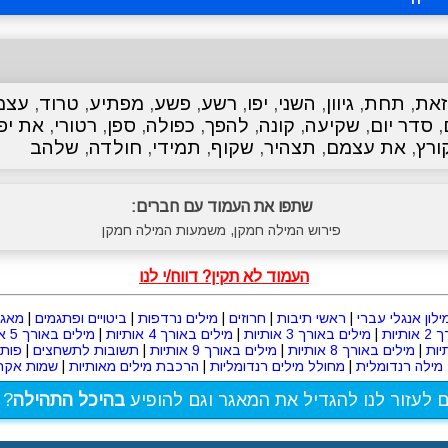
זאת
,
תחת
,
גיוון
,
השני
,
יפו
,
רשע
,
פשע
,
מפתיע
,
טרוד
,
עצמ
,
סדר יום
,
שקיעה
,
קונה
,
להפך
,
כפולה
,
ספן
,
רטורי
,
את יפ
ורץ
,
את עצמם
,
תצהיר
,
שקוף
,
תמידי
,
חולדה
,
שלהב
שתפו את העמוד עם חברים:
פירוש המילה חמקן, משמעות המילה חמקן
העמוד לא תקין? דווח/י לנו
ילון אנגלי עברי
|
ראשי תיבות
|
חרוזים
|
מילים נרדפות
|
ביטויים ופתגמים
|
מאגר
תיות
|
מילים באורך 3 אותיות
|
מילים באורך 4 אותיות
|
מילים באורך 5 אותיות
|
מילים באורך 8 אותיות
|
מילים באורך 9 אותיות
|
תשובות לתשחצים
|
פות
מילה רנדומלית
|
מחולל מילים רנדומליות
|
הרכבת מילים מאותיות
|
שמות אקרא
ם לעזור לנו להגדיל את המאגר וגם להופיע
בהיכל התהילה
? 