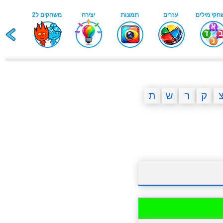
ק
ר
ש
ת