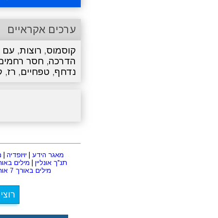
ערכים אקראיים
קוסמוס
,
רוצות
,
עם 
הדרכה
,
חסר רחמים
נדחף
,
טפחיים
,
רז
,
ק
מאגר הידע
|
יויופדיה
|
מ
תנ"ך אונליין
|
מילים באורך 2 או
מילים באורך 7 אותיות
רוצי