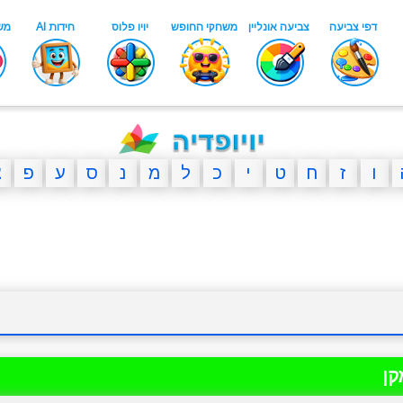
ו
ז
ח
ט
י
כ
ל
מ
נ
ס
ע
פ
צ
קן