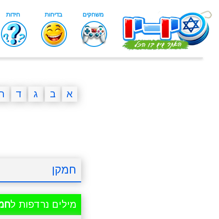
א
ב
ג
ד
ה
חמקן
מילים נרדפות ל
חמ