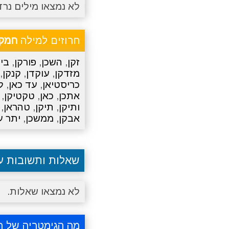
לא נמצאו מילים נרד
חרוזים למילה
חמקן
זקן
,
השכן
,
פורקן
,
בין
מזדקן
,
עוקדן
,
קנקן
,
כריסטיאן
,
עד כאן
,
ל
אתכן
,
כאן
,
טקטיקן
,
ותיקן
,
תיקן
,
טהראן
,
אבקן
,
ממשכן
,
יתר ע
שאלות ותשובות 
לא נמצאו שאלות.
מה הגימטריה של ח