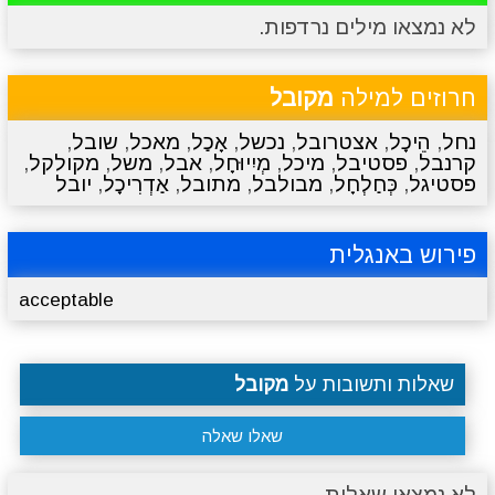
לא נמצאו מילים נרדפות.
מתכונים
טריוויה
מגניבים
סרטונים
חרוזים למילה
מקובל
נחל
,
הֵיכָל
,
אצטרובל
,
נכשל
,
אָכַל
,
מאכל
,
שובל
,
קרנבל
,
פסטיבל
,
מיכל
,
מְיִיוּחָל
,
אבל
,
משל
,
מקולקל
,
פסטיגל
,
כְּחַלְחָל
,
מבולבל
,
מתובל
,
אַדְרִיכָל
,
יובל
פירוש באנגלית
acceptable
שאלות ותשובות על
מקובל
שאלו שאלה
לא נמצאו שאלות.