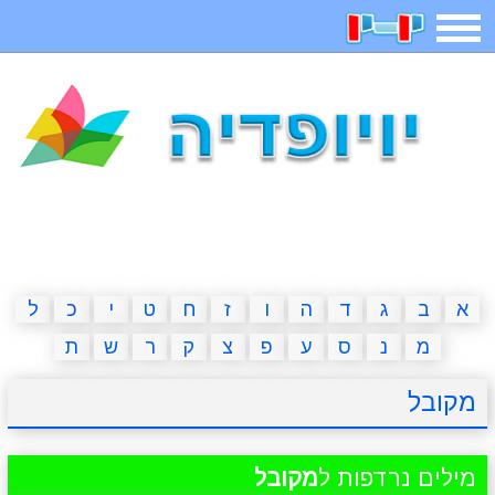
תפריט
משחקים
בדיחות
חידות
חיפוש
2023 משחקים
אפליקציות
ארץ עיר
קטנטנים
דפי צביעה
משפטים
מצחיקות
מגניבות
א
ב
ג
ד
ה
ו
ז
ח
ט
י
כ
ל
מ
נ
ס
ע
פ
צ
ק
ר
ש
ת
איש תלוי
מדריכים
פוקימון גו
מצא הבדלים
מקובל
יצירה
משחקי בנות
אשליות
חדשות
מילים נרדפות ל
מקובל