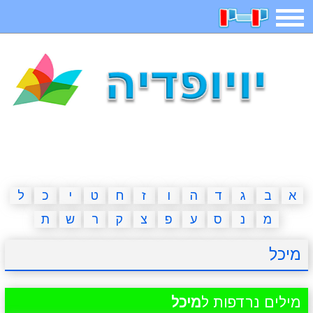
תפריט
משחקים
בדיחות
חידות
חיפוש
2023 משחקים
אפליקציות
ארץ עיר
קטנטנים
דפי צביעה
משפטים
מצחיקות
מגניבות
א
ב
ג
ד
ה
ו
ז
ח
ט
י
כ
ל
מ
נ
ס
ע
פ
צ
ק
ר
ש
ת
איש תלוי
מדריכים
פוקימון גו
מצא הבדלים
מיכל
יצירה
משחקי בנות
אשליות
חדשות
מילים נרדפות ל
מיכל