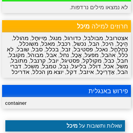
לא נמצאו מילים נרדפות.
מתכונים
טריוויה
מגניבים
סרטונים
חרוזים למילה
מיכל
אצטרובל
,
מבולבל
,
כדורגל
,
מנגל
,
מְיִיוּחָל
,
מהולל
,
הֵיכָל
,
היכל
,
הבל
,
נכשל
,
רכבל
,
מאכל
,
משוכלל
,
כְּחַלְחָל
,
נאכל
,
פסטיבל
,
זבל
,
בכלל
,
סבל
,
שובל
,
לא
כלל
,
אהבל
,
מפעל
,
אָכַל
,
נחל
,
אבל
,
מבוהל
,
מקובל
,
חבל
,
כבל
,
מקולקל
,
פסטיגל
,
יובל
,
קרנבל
,
מתובל
,
משל
,
אכל
,
דולל
,
בליעל
,
נבל
,
טמבל
,
משכל
,
דברי
הבל
,
אַדְרִיכָל
,
איזבל
,
דקל
,
יוצא מן הכלל
,
אדריכל
פירוש באנגלית
container
שאלות ותשובות על
מיכל