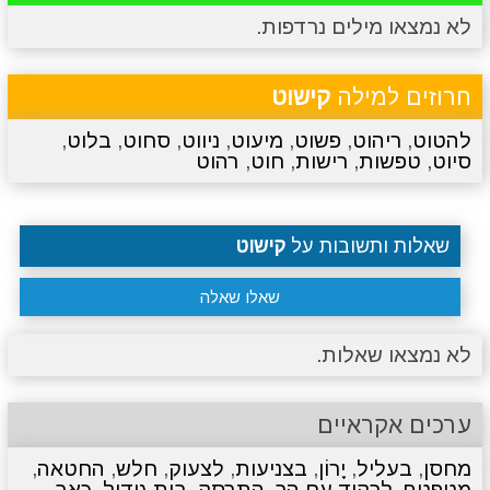
לא נמצאו מילים נרדפות.
מתכונים
טריוויה
מגניבים
סרטונים
חרוזים למילה
קישוט
להטוט
,
ריהוט
,
פשוט
,
מיעוט
,
ניווט
,
סחוט
,
בלוט
,
סיוט
,
טפשות
,
רישות
,
חוט
,
רהוט
שאלות ותשובות על
קישוט
שאלו שאלה
לא נמצאו שאלות.
ערכים אקראיים
מחסן
,
בעליל
,
יָרוֹן
,
בצניעות
,
לצעוק
,
חלש
,
החטאה
,
מטפטף
,
לרקוד עם הר
,
התרסק
,
בית גידול
,
כאב
,