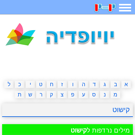
תפריט
משחקים
בדיחות
חידות
חיפוש
2023 משחקים
אפליקציות
ארץ עיר
קטנטנים
דפי צביעה
משפטים
מצחיקות
מגניבות
א
ב
ג
ד
ה
ו
ז
ח
ט
י
כ
ל
מ
נ
ס
ע
פ
צ
ק
ר
ש
ת
איש תלוי
מדריכים
פוקימון גו
מצא הבדלים
קישוט
יצירה
משחקי בנות
אשליות
חדשות
מילים נרדפות ל
קישוט