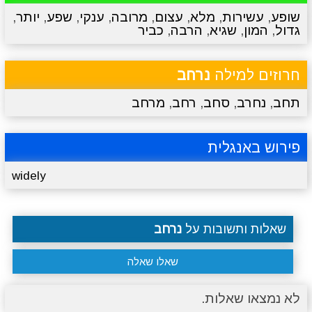
שופע
,
עשירות
,
מלא
,
עצום
,
מרובה
,
ענקי
,
שפע
,
יותר
,
גדול
,
המון
,
שגיא
,
הרבה
,
כביר
מתכונים
טריוויה
מגניבים
סרטונים
חרוזים למילה
נרחב
תחב
,
נחרב
,
סחב
,
רחב
,
מרחב
פירוש באנגלית
widely
שאלות ותשובות על
נרחב
שאלו שאלה
לא נמצאו שאלות.