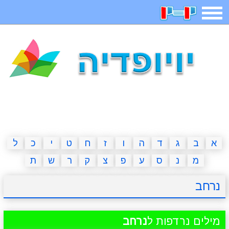
תפריט
משחקים
בדיחות
חידות
חיפוש
2023 משחקים
אפליקציות
ארץ עיר
קטנטנים
דפי צביעה
משפטים
מצחיקות
מגניבות
א
ב
ג
ד
ה
ו
ז
ח
ט
י
כ
ל
מ
נ
ס
ע
פ
צ
ק
ר
ש
ת
איש תלוי
מדריכים
פוקימון גו
מצא הבדלים
נרחב
יצירה
משחקי בנות
אשליות
חדשות
מילים נרדפות ל
נרחב